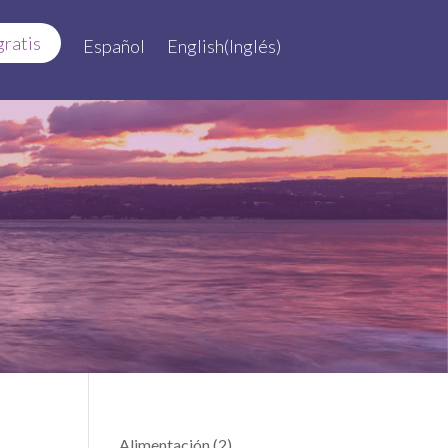
gratis
Español
English
(
Inglés
)
Alimentación
(2)