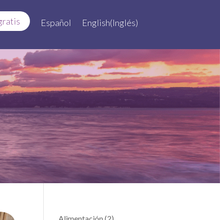
gratis
Español
English
(
Inglés
)
Alimentación
(2)