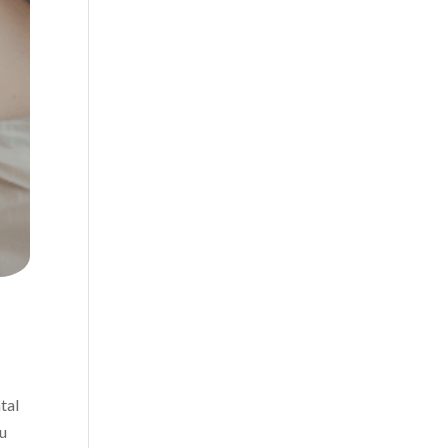
tal
tu