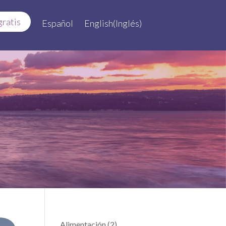
gratis
Español
English
(
Inglés
)
Alimentación
(2)